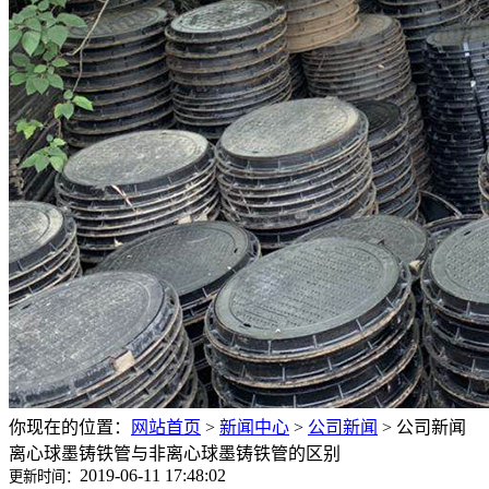
你现在的位置：
网站首页
>
新闻中心
>
公司新闻
>
公司新闻
离心球墨铸铁管与非离心球墨铸铁管的区别
2019-06-11 17:48:02
更新时间：