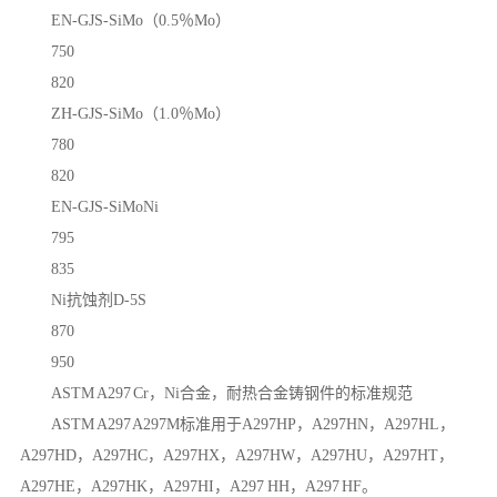
EN-GJS-SiMo（0.5％Mo）
750
820
ZH-GJS-SiMo（1.0％Mo）
780
820
EN-GJS-SiMoNi
795
835
Ni抗蚀剂D-5S
870
950
ASTM A297 Cr，Ni合金，耐热合金铸钢件的标准规范
ASTM A297 A297M标准用于A297HP，A297HN，A297HL，
A297HD，A297HC，A297HX，A297HW，A297HU，A297HT，
A297HE，A297HK，A297HI，A297 HH，A297 HF。