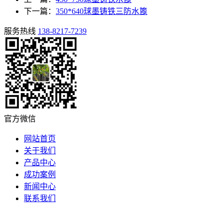
下一篇：
350*640球墨铸铁三防水篦
服务热线
138-8217-7239
官方微信
网站首页
关于我们
产品中心
成功案例
新闻中心
联系我们
电子邮箱：3602851874@qq.com
蜀ICP备19017052号-1