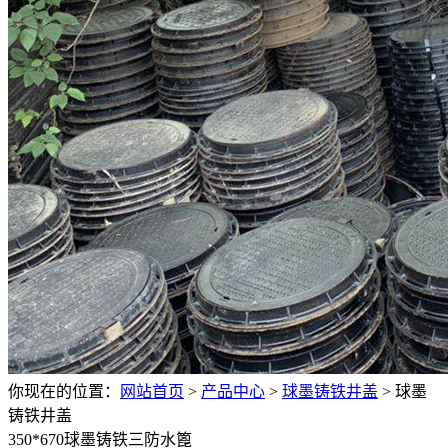
你现在的位置：
网站首页
>
产品中心
>
球墨铸铁井盖
>
球墨
铸铁井盖
350*670球墨铸铁三防水篦