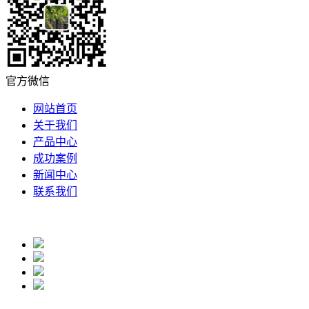
官方微信
网站首页
关于我们
产品中心
成功案例
新闻中心
联系我们
电子邮箱：3602851874@qq.com
蜀ICP备19017052号-1