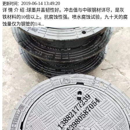
2019-06-14 13:49:20
更新时间：
详 情 介 绍 :球墨井盖韧性好。冲击值与中碳钢材详尽，是灰
铁材料的10倍以上。抗腐蚀性强。喷水腐蚀试验，九十天的腐
蚀量仅为钢管的1/4...