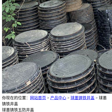
你现在的位置：
网站首页
>
产品中心
>
球墨铸铁井盖
>
球墨
铸铁井盖
球墨铸铁五防井盖