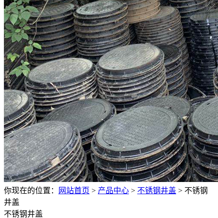
你现在的位置：
网站首页
>
产品中心
>
不锈钢井盖
>
不锈钢
井盖
不锈钢井盖